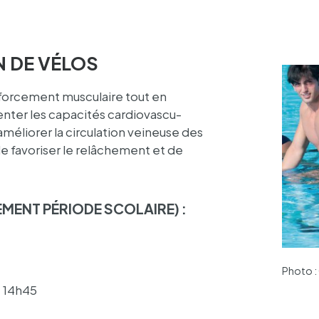
N DE VÉLOS
nfor­ce­ment muscu­laire tout en
n­ter les capa­ci­tés cardio­vas­cu­
’amé­lio­rer la circu­la­tion veineuse des
e favo­ri­ser le relâ­che­ment et de
­MENT PÉRIODE SCOLAIRE) :
Photo :
 – 14h45