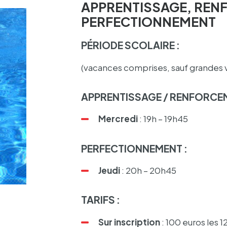
APPRENTISSAGE, REN
PERFECTIONNEMENT
PÉRIODE SCOLAIRE :
(vacances comprises, sauf grandes 
APPREN­TIS­SAGE / RENFOR­CE­
Mercredi
: 19h – 19h45
PERFEC­TION­NE­MENT :
Jeudi
: 20h – 20h45
TARIFS :
Sur inscrip­tion
: 100 euros les 1