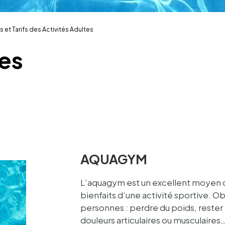
s et Tarifs des Activités Adultes
des
AQUAGYM
L’aqua­gym est un excellent moyen d’al
bien­faits d’une acti­vité spor­tive. O
personnes : perdre du poids, rester 
douleurs arti­cu­laires ou muscu­lai­res