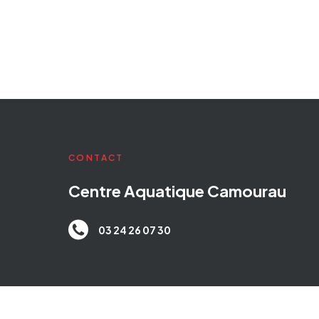
CONTACT
Centre Aqua­­­­­­­­­­­­­tique Camourau
03 24 26 07 30