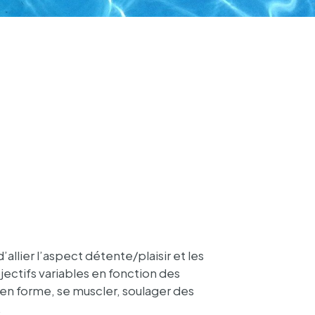
­lier l’as­pect détente/plai­sir et les
bjec­tifs variables en fonc­tion des
en forme, se muscler, soula­ger des
…