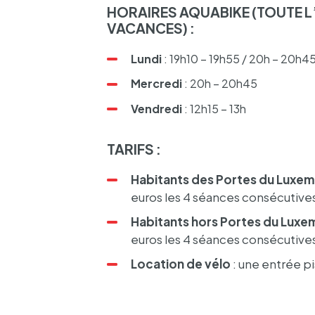
HORAIRES AQUA­BIKE (TOUTE 
VACANCES) :
Lundi
: 19h10 – 19h55 / 20h – 20h4
Mercredi
: 20h – 20h45
Vendredi
: 12h15 – 13h
TARIFS :
Habi­tants des Portes du Luxem
euros les 4 séances consé­cu­tive
Habi­tants hors Portes du Luxe
euros les 4 séances consé­cu­tive
Loca­tion de vélo
:
une entrée pi