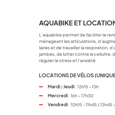
AQUABIKE ET LOCATIO
L’aqua­bike permet de faci­li­ter le re
ména­geant les arti­cu­la­tions, d’aug­me
laires et de travailler la respi­ra­tion, d
jambes, de lutter contre la cellu­lite, d
régu­ler le stress et l’an­xiété.
LOCA­TIONS DE VÉLOS (UNIQUE
Mardi
/
Jeudi
: 12h15 – 13h
Mercredi
: 16h – 17h30
Vendredi
: 10h15 – 11h45 / 13h45