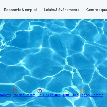
Economie & emploi
Loisirs & événements
Centre aqu
mourau
Pour les Enfants
Pour les Adultes
Tout Public
Espace Détente