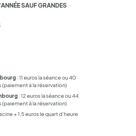
L’AN­NÉE SAUF GRANDES
5
­bourg
: 11 euros la séance ou 40
s
(paie­ment à la réser­va­tion)
m­bourg
: 12 euros la séance ou 44
s
(paie­ment à la réser­va­tion)
scine + 1,5 euros le quart d’heure