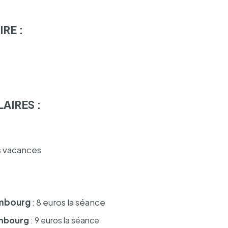
RE :
AIRES :
s vacances
m­bourg
: 8 euros la séance
em­bourg
: 9
euros la séance