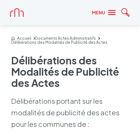
Accueil
MENU
Reche
Accueil
Documents Actes Administratifs
Délibérations des Modalités de Publicité des Actes
Délibérations des
Modalités de Publicité
des Actes
Déli­bé­ra­tions portant sur les
moda­li­tés de publi­cité des actes
pour les communes de :