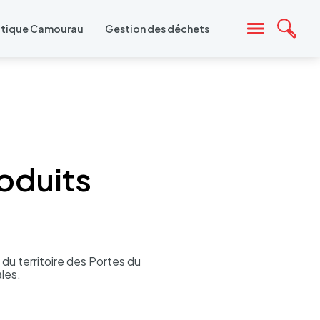
atique Camourau
Gestion des déchets
Reche
MENU
oduits
du terri­toire des Portes du
ales.