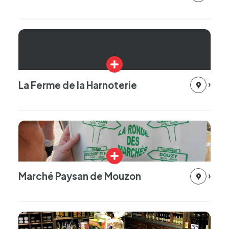
Plus
d'infos
La Ferme de la Harnoterie
Plus
d'infos
Marché Paysan de Mouzon
Plus
d'infos