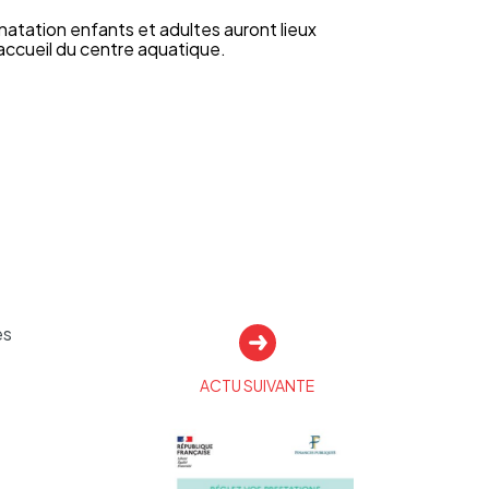
 nata­tion enfants et adultes auront lieux
’ac­cueil du centre aqua­tique.
es
ACTU SUIVANTE