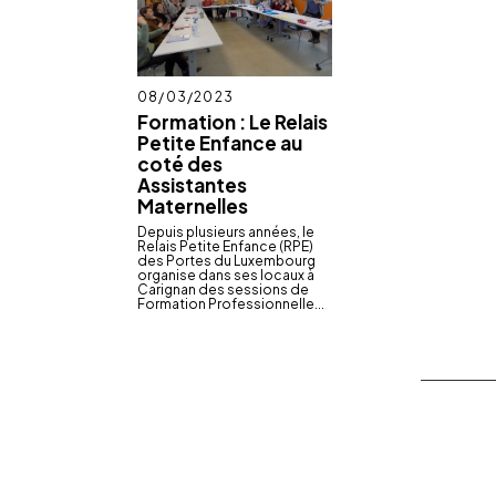
Publié
08/03/2023
le
Formation : Le Relais
Petite Enfance au
coté des
Assistantes
Maternelles
Depuis plusieurs années, le
Relais Petite Enfance (RPE)
des Portes du Luxem­bourg
orga­nise dans ses locaux à
Cari­gnan des sessions de
Forma­tion Profes­sion­nelle...