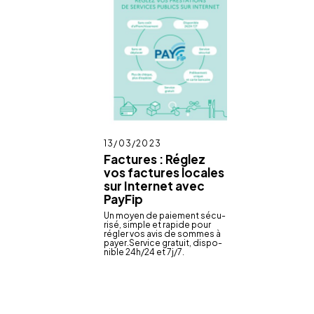
Publié
13/03/2023
le
Factures : Réglez
vos factures locales
sur Internet avec
PayFip
Un moyen de paie­ment sécu­
risé, simple et rapide pour
régler vos avis de sommes à
payer.Service gratuit, dispo­
nible 24h/24 et 7j/7.