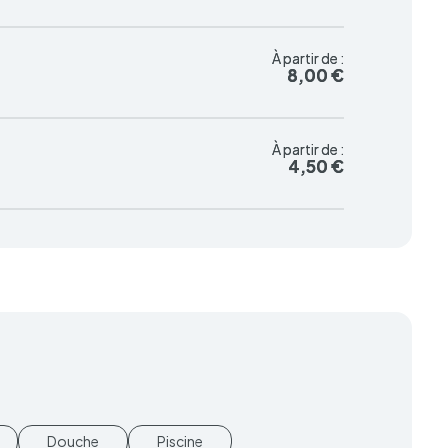
À partir de :
À partir de :
8,00 €
8,00 €
À partir de :
À partir de :
4,50 €
4,50 €
Douche
Piscine