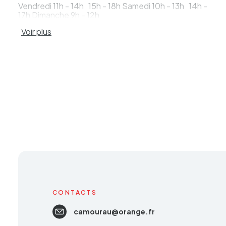
Vendredi 11h - 14h 15h - 18h Samedi 10h - 13h 14h -
17h Dimanche 9h - 12h
Voir plus
CONTACTS
camourau@orange.fr