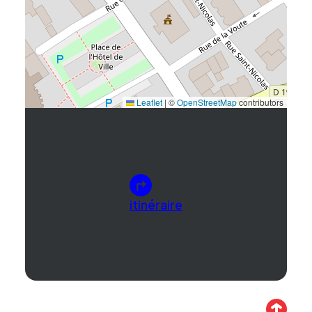
Leaflet
|
©
OpenStreetMap
contributors
itinéraire