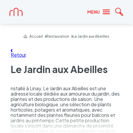
Accueil
MENU
Reche
Accueil
Restauration
Le Jardin aux Abeilles
Retour
Le Jardin aux Abeilles
nstallé à Linay, Le Jardin aux Abeilles est une
adresse locale dédiée aux amoureux du jardin, des
plantes et des productions de saison. Une
agriculture biologique, une sélection de plants
horticoles, potagers et aromatiques, avec
notamment des plantes fleuries pour balcons et
jardins au printemps.Cette petite production
locale s’inscrit dans une démarche de proximité,
idéale pour celles et ceux qui souhaitent jardiner