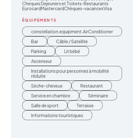
Cheques Dejeuners et Tickets-Restaurants
EurocardMastercard
Chèques-vacances
Visa
ÉQUIPEMENTS
constellation.equipment.AirConditioner
Bar
Câble / Satellite
Parking
Lit bébé
Ascenseur
Installations pour personnes à mobilité
réduite
Sèche-cheveux
Restaurant
Service en chambre
Séminaire
Salle de sport
Terrasse
Informations touristiques