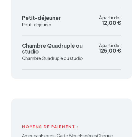
Petit-déjeuner
À partir de :
À partir de :
12,00 €
12,00 €
Petit-déjeuner
Chambre Quadruple ou
À partir de :
À partir de :
125,00 €
125,00 €
studio
Chambre Quadruple ou studio
MOYENS DE PAIEMENT :
AmericanExpress
Carte Bleue
Espèces
Chèque