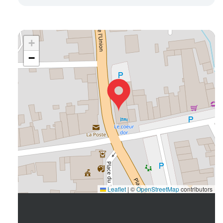
+
−
Leaflet
|
©
OpenStreetMap
contributors