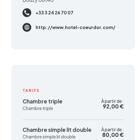
+33 3 24 26 70 07
http://www.hotel-coeurdor.com/
TARIFS
Chambre triple
À partir de :
À partir de :
92,00 €
92,00 €
Chambre triple
Chambre simple lit double
À partir de :
À partir de :
80,00 €
80,00 €
Chambre simple lit double