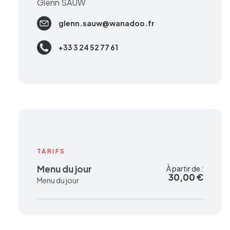
Glenn SAUW
glenn.sauw@wanadoo.fr
+33 3 24 52 77 61
TARIFS
Menu du jour
À partir de :
À partir de :
30,00 €
30,00 €
Menu du jour