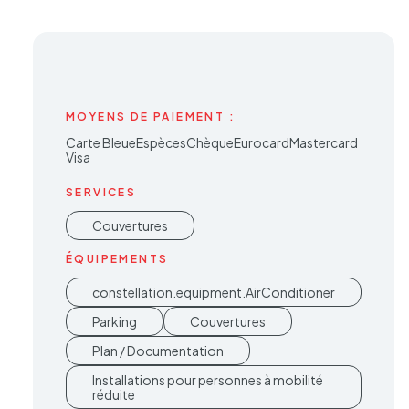
MOYENS DE PAIEMENT :
Carte Bleue
Espèces
Chèque
EurocardMastercard
Visa
SERVICES
Couvertures
ÉQUIPEMENTS
constellation.equipment.AirConditioner
Parking
Couvertures
Plan / Documentation
Installations pour personnes à mobilité
réduite