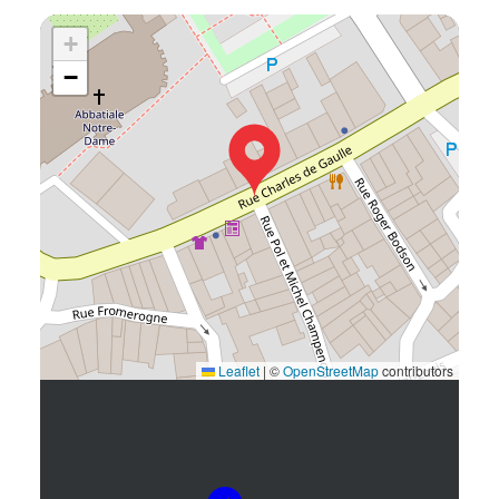
+
−
Leaflet
|
©
OpenStreetMap
contributors