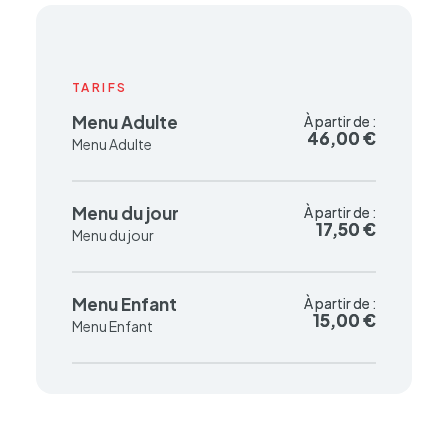
TARIFS
Menu Adulte
À partir de :
À partir de :
46,00 €
46,00 €
Menu Adulte
Menu du jour
À partir de :
À partir de :
17,50 €
17,50 €
Menu du jour
Menu Enfant
À partir de :
À partir de :
15,00 €
15,00 €
Menu Enfant