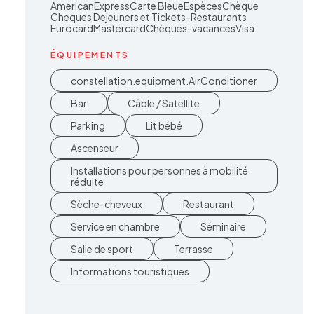
AmericanExpress
Carte Bleue
Espèces
Chèque
Cheques Dejeuners et Tickets-Restaurants
EurocardMastercard
Chèques-vacances
Visa
ÉQUIPEMENTS
constellation.equipment.AirConditioner
Bar
Câble / Satellite
Parking
Lit bébé
Ascenseur
Installations pour personnes à mobilité
réduite
Sèche-cheveux
Restaurant
Service en chambre
Séminaire
Salle de sport
Terrasse
Informations touristiques