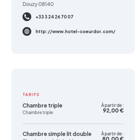
Douzy 08140
+33 3 24 26 70 07
http://www.hotel-coeurdor.com/
TARIFS
Chambre triple
À partir de :
À partir de :
92,00 €
92,00 €
Chambre triple
Chambre simple lit double
À partir de :
À partir de :
80,00 €
80,00 €