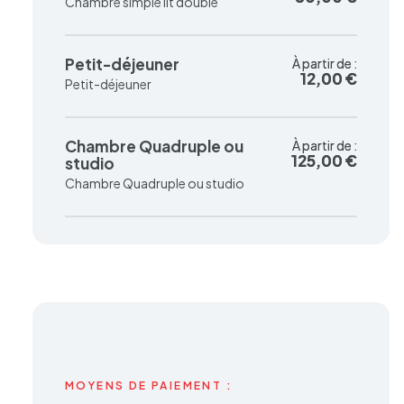
Chambre simple lit double
Petit-déjeuner
À partir de :
À partir de :
12,00 €
12,00 €
Petit-déjeuner
Chambre Quadruple ou
À partir de :
À partir de :
125,00 €
125,00 €
studio
Chambre Quadruple ou studio
MOYENS DE PAIEMENT :