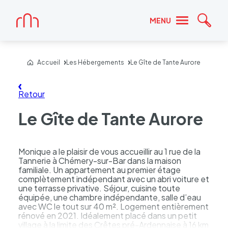
Accueil
MENU
Reche
Accueil
Les Hébergements
Le Gîte de Tante Aurore
Retour
Le Gîte de Tante Aurore
Monique a le plaisir de vous accueillir au 1 rue de la
Tannerie à Chémery-sur-Bar dans la maison
familiale. Un appartement au premier étage
complètement indépendant avec un abri voiture et
une terrasse privative. Séjour, cuisine toute
équipée, une chambre indépendante, salle d’eau
avec WC le tout sur 40 m². Logement entièrement
rénové en 2021. Idéalement placé dans un petit
village à la limite des Crêtes pré-Ardennaise à 16 km