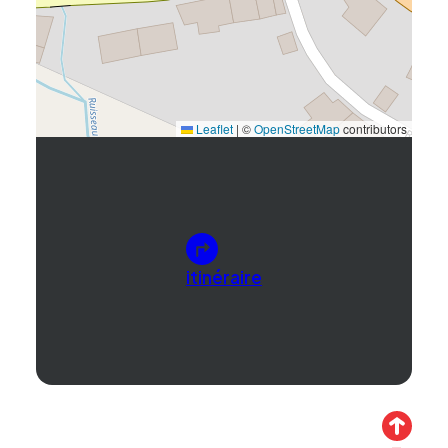
Leaflet
|
©
OpenStreetMap
contributors
itinéraire