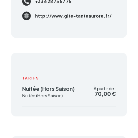
+33 6 28 75 57 75
http://www.gite-tanteaurore.fr/
TARIFS
Nuitée (Hors Saison)
À partir de :
À partir de :
70,00 €
70,00 €
Nuitée (Hors Saison)