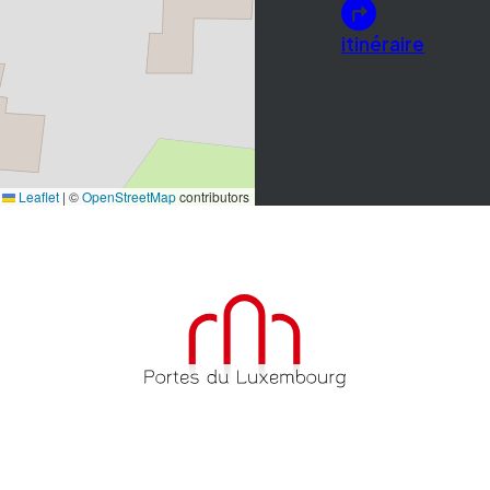
itinéraire
Leaflet
|
©
OpenStreetMap
contributors
Accueil