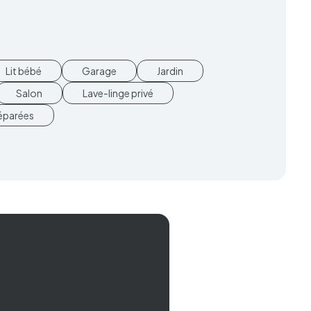
Lit bébé
Garage
Jardin
Salon
Lave-linge privé
séparées