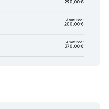
290,00 €
290,00 €
À partir de :
À partir de :
200,00 €
200,00 €
À partir de :
À partir de :
370,00 €
370,00 €