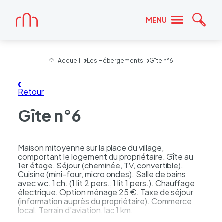
Accueil
MENU
Reche
Accueil
Les Hébergements
Gîte n°6
Retour
Gîte n°6
Maison mitoyenne sur la place du village,
comportant le logement du propriétaire. Gîte au
1er étage. Séjour (cheminée, TV, convertible).
Cuisine (mini-four, micro ondes). Salle de bains
avec wc. 1 ch. (1 lit 2 pers., 1 lit 1 pers.). Chauffage
électrique. Option ménage 25 €. Taxe de séjour
(information auprès du propriétaire). Commerce
local. Terrain d'aviation, lac 1 km.