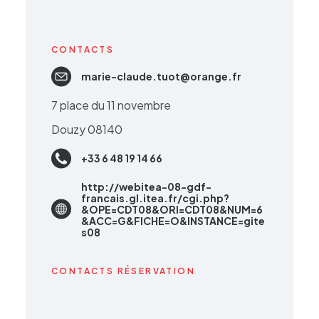
CONTACTS
marie-claude.tuot@orange.fr
7 place du 11 novembre
Douzy 08140
+33 6 48 19 14 66
http://webitea-08-gdf-
francais.gl.itea.fr/cgi.php?
&OPE=CDT08&ORI=CDT08&NUM=6
&ACC=G&FICHE=O&INSTANCE=gite
s08
CONTACTS RÉSERVATION