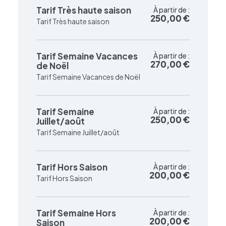
Tarif Très haute saison
À partir de :
À partir de :
250,00 €
250,00 €
Tarif Très haute saison
Tarif Semaine Vacances
À partir de :
À partir de :
270,00 €
270,00 €
de Noël
Tarif Semaine Vacances de Noël
Tarif Semaine
À partir de :
À partir de :
250,00 €
250,00 €
Juillet/août
Tarif Semaine Juillet/août
Tarif Hors Saison
À partir de :
À partir de :
200,00 €
200,00 €
Tarif Hors Saison
Tarif Semaine Hors
À partir de :
À partir de :
200,00 €
200,00 €
Saison