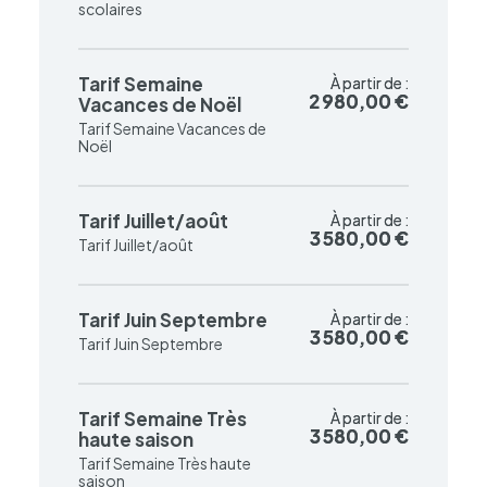
scolaires
Tarif Semaine
À partir de :
À partir de :
2 980,00 €
2 980,00 €
Vacances de Noël
Tarif Semaine Vacances de
Noël
Tarif Juillet/août
À partir de :
À partir de :
3 580,00 €
3 580,00 €
Tarif Juillet/août
Tarif Juin Septembre
À partir de :
À partir de :
3 580,00 €
3 580,00 €
Tarif Juin Septembre
Tarif Semaine Très
À partir de :
À partir de :
3 580,00 €
3 580,00 €
haute saison
Tarif Semaine Très haute
saison