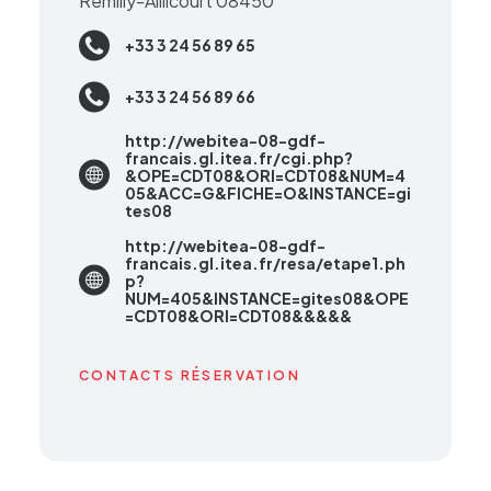
Remilly-Aillicourt 08450
+33 3 24 56 89 65
+33 3 24 56 89 66
http://webitea-08-gdf-
francais.gl.itea.fr/cgi.php?
&OPE=CDT08&ORI=CDT08&NUM=4
05&ACC=G&FICHE=O&INSTANCE=gi
tes08
http://webitea-08-gdf-
francais.gl.itea.fr/resa/etape1.ph
p?
NUM=405&INSTANCE=gites08&OPE
=CDT08&ORI=CDT08&&&&&
CONTACTS RÉSERVATION