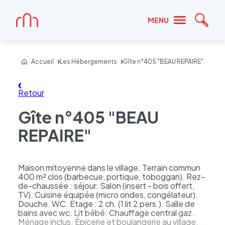
Accueil
MENU
Reche
Accueil
Les Hébergements
Gîte n°405 "BEAU REPAIRE"
Retour
Gîte n°405 "BEAU
REPAIRE"
Maison mitoyenne dans le village. Terrain commun
400 m² clos (barbecue, portique, toboggan). Rez-
de-chaussée : séjour. Salon (insert - bois offert,
TV). Cuisine équipée (micro ondes, congélateur).
Douche. WC. Etage : 2 ch. (1 lit 2 pers.). Salle de
bains avec wc. Lit bébé. Chauffage central gaz.
Ménage inclus. Épicerie et boulangerie au village.