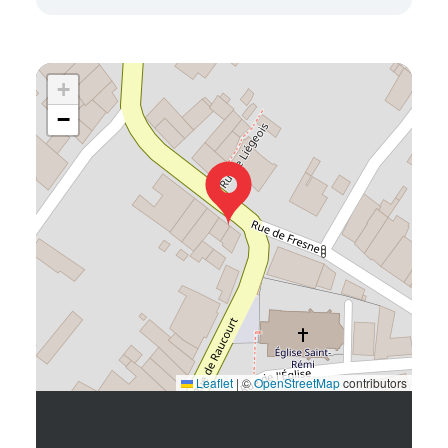
+
−
Leaflet
|
©
OpenStreetMap
contributors