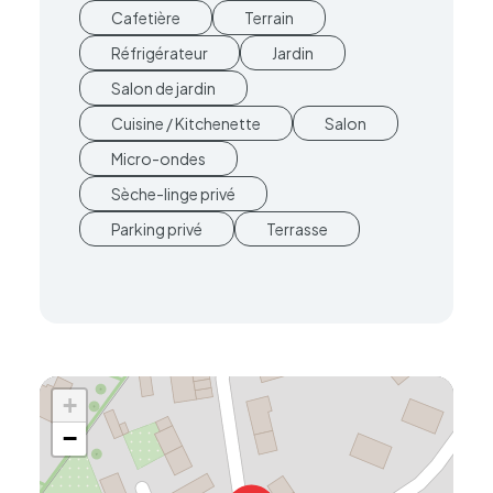
Cafetière
Terrain
Réfrigérateur
Jardin
Salon de jardin
Cuisine / Kitchenette
Salon
Micro-ondes
Sèche-linge privé
Parking privé
Terrasse
+
−