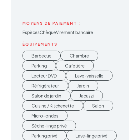
MOYENS DE PAIEMENT :
Espèces
Chèque
Virement bancaire
ÉQUIPEMENTS
Barbecue
Chambre
Parking
Cafetière
Lecteur DVD
Lave-vaisselle
Réfrigérateur
Jardin
Salon de jardin
Jacuzzi
Cuisine / Kitchenette
Salon
Micro-ondes
Sèche-linge privé
Parking privé
Lave-linge privé