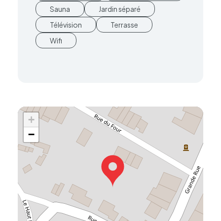
Sauna
Jardin séparé
Télévision
Terrasse
Wifi
+
−