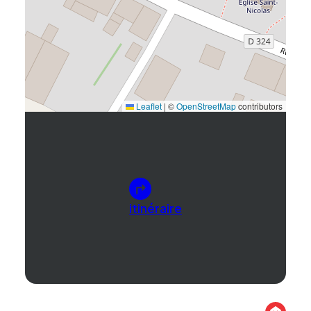
Leaflet
|
©
OpenStreetMap
contributors
itinéraire