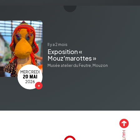
il y a 2 mois
Exposition «
Mouz'marottes »
Musée atelier du Feutre, Mouzon
MERCREDI
20 MAI
2026
Accueil