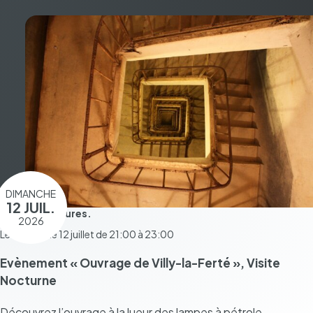
DIMANCHE
12 JUIL.
Pendant 2 heures.
2026
Le dimanche 12 juillet de 21:00 à 23:00
Evène­ment « Ouvrage de Villy-la-Ferté », Visite
Nocturne
Décou­vrez l’ou­vrage à la lueur des lampes à pétrole.