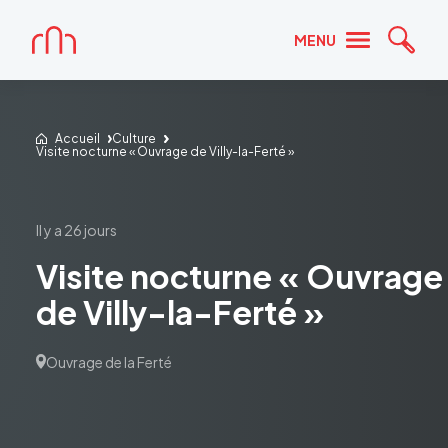
Accueil
MENU
Reche
Accueil
Culture
Visite nocturne « Ouvrage de Villy-la-Ferté »
il y a 26 jours
Visite nocturne « Ouvrage
de Villy-la-Ferté »
Ouvrage de la Ferté