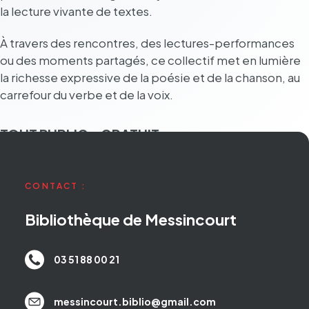
la lecture vivante de textes.
À travers des rencontres, des lectures-perfor­mances
ou des moments parta­gés, ce collec­tif met en lumière
la richesse expres­sive de la poésie et de la chan­son, au
carre­four du verbe et de la voix.
TOUT PUBLIC – GRATUIT
CONTACT :
Bibliothèque de Messincourt
03 51 88 00 21
messincourt.biblio@gmail.com