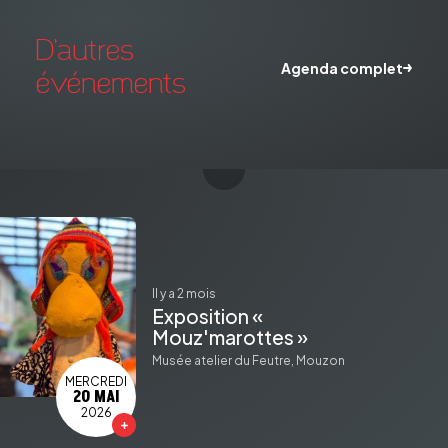
D'autres
Agenda complet
événements
il y a 2 mois
Exposition «
Mouz'marottes »
Musée atelier du Feutre, Mouzon
MERCREDI
20 MAI
2026