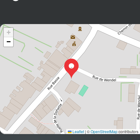
+
−
Leaflet
|
©
OpenStreetMap
contributors