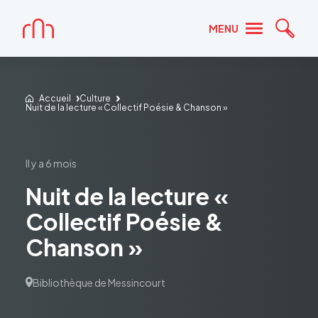
Accueil
MENU
Reche
Accueil
Culture
Nuit de la lecture « Collectif Poésie & Chanson »
il y a 6 mois
Nuit de la lecture «
Collectif Poésie &
Chanson »
Bibliothèque de Messincourt