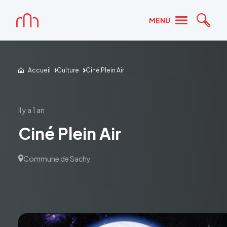
Accueil
MENU
Reche
Accueil
Culture
Ciné Plein Air
il y a 1 an
Ciné Plein Air
Commune de Sachy