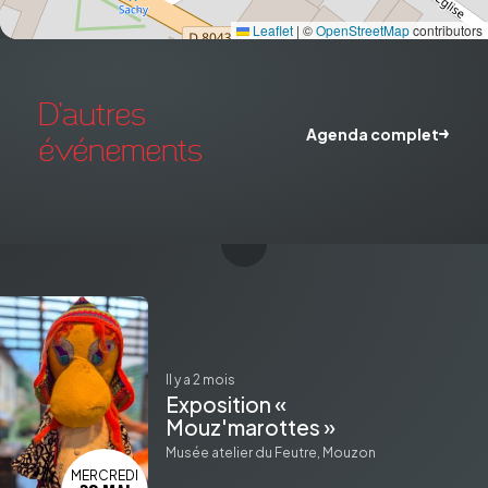
Leaflet
|
©
OpenStreetMap
contributors
D'autres
Agenda complet
événements
il y a 2 mois
Exposition «
Mouz'marottes »
Musée atelier du Feutre, Mouzon
MERCREDI