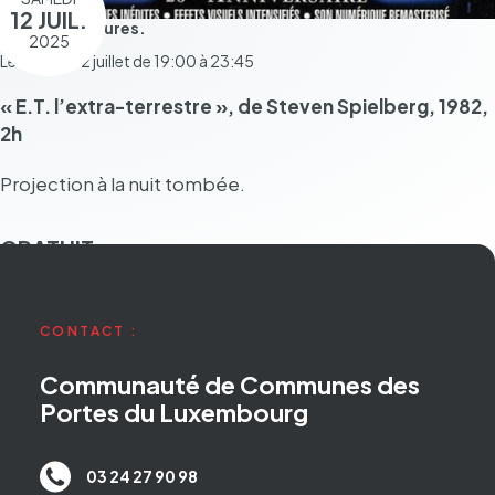
12 JUIL.
Pendant 4 heures.
2025
Le samedi 12 juillet de 19:00 à 23:45
« E.T. l’ex­tra-terrestre », de Steven Spiel­berg, 1982,
2h
Projec­tion à la nuit tombée.
GRATUIT
CONTACT :
Communauté de Communes des
Portes du Luxembourg
03 24 27 90 98