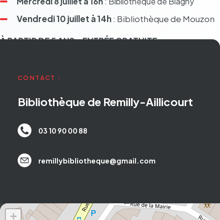
Mercredi 8 juillet à 16h
: Biblio­thèque de Blagny
Vendredi 10 juillet à 14h
: Biblio­thèque de Mouzon
À PARTIR DE 5 ANS – ENTRÉE GRATUITE
CONTACT :
Bibliothèque de Remilly-Aillicourt
03 10 90 00 88
remillybibliotheque@gmail.com
+