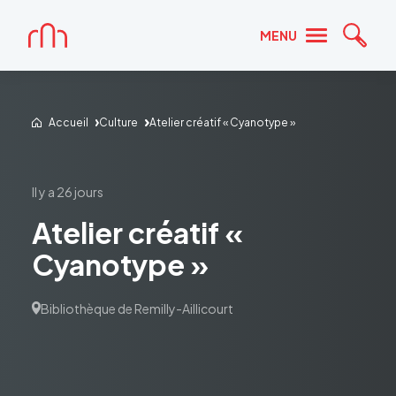
Accueil
MENU
Reche
Accueil
Culture
Atelier créatif « Cyanotype »
il y a 26 jours
Atelier créatif «
Cyanotype »
Bibliothèque de Remilly-Aillicourt