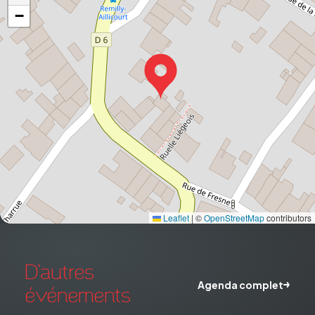
−
Leaflet
|
©
OpenStreetMap
contributors
D'autres
Agenda complet
événements