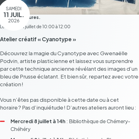
SAMEDI
11 JUIL.
Pendant 2 heures.
2026
Le samedi 11 juillet de 10:00 à 12:00
Atelier créa­tif « Cyano­type »
Décou­vrez la magie du Cyano­type avec Gwenaëlle
Podvin, artiste plas­ti­cienne et lais­sez vous surprendre
par cette tech­nique ancienne révé­lant des images d’un
bleu de Prusse écla­tant. Et bien sûr, repar­tez avec votre
créa­tion !
Vous n’êtes pas dispo­nible à cette date ou à cet
horaire ? Pas d’inquié­tude ! D’autres ateliers auront lieu :
Mercredi 8 juillet à 14h
: Biblio­thèque de Chémery-
Chéhéry