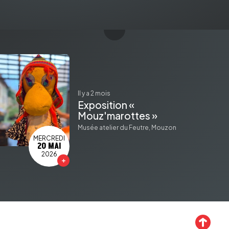
il y a 2 mois
Exposition «
Mouz'marottes »
Musée atelier du Feutre, Mouzon
MERCREDI
20 MAI
2026