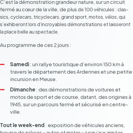
C’est la démons­tra­tion gran­deur nature, sur un circuit
fermé au cœur de la ville, de plus
de 100 véhi­cules : clas­
sics, cycle­cars, tricy­cle­cars, grand sport, motos, vélos,
qui
s’ex­hi­be­ront lors d’in­croyables démons­tra­tions et lais­se­ront
la place belle au
spec­tacle.
Au programme de ces 2 jours :
Samedi
: un rallye touris­tique d’en­vi­ron 150 km à
travers le dépar­te­ment des Ardennes et une petite
incur­sion en Meuse.
Dimanche
: des démons­tra­tions de voitures et
motos de sport et de course, datant, des origines à
1945, sur un parcours fermé et sécu­risé en centre-
ville.
Tout le week-end
: expo­si­tion de véhi­cules anciens,
bourse de pièces « autos et
motos » jusqu’aux années