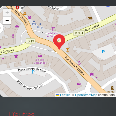
+
−
Leaflet
|
©
OpenStreetMap
contributors
D'autres