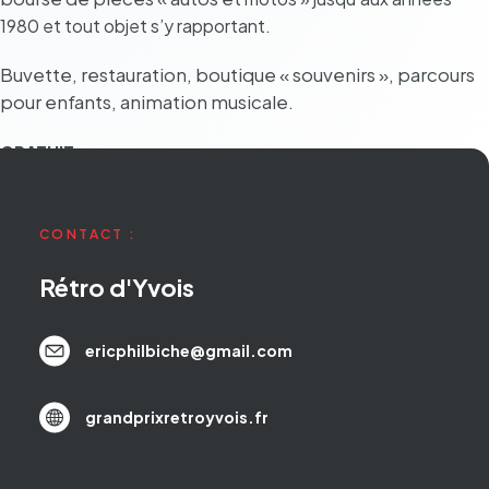
1980 et tout objet s’y rappor­tant.
Buvette, restau­ra­tion, boutique « souve­nirs », parcours
pour enfants, anima­tion musi­cale.
GRATUIT
CONTACT :
Rétro d'Yvois
ericphilbiche@gmail.com
grandprixretroyvois.fr