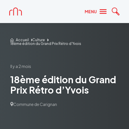
Accueil
MENU
Reche
Accueil
Culture
18ème édition du Grand Prix Rétro d’Yvois
il y a 2 mois
18ème édition du Grand
Prix Rétro d’Yvois
Commune de Carignan