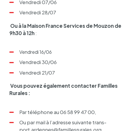
Vendredi 07/06
Vendredi 28/07
Ou à la Maison France Services de Mouzon de
9h30 à 12h
:
Vendredi 16/06
Vendredi 30/06
Vendredi 21/07
Vous pouvez égale­ment contac­ter Familles
Rurales :
Par télé­phone au 06 58 99 47 00,
Ou par mail à l’adresse suivante trans­
port.arden­nes@­fa­mil­les­ru­rales.org.