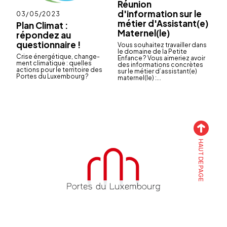
Réunion
d'information sur le
Publié
03/05/2023
le
métier d'Assistant(e)
Plan Climat :
Maternel(le)
répondez au
questionnaire !
Vous souhai­tez travailler dans
le domaine de la Petite
Crise éner­gé­tique, chan­ge­
Enfance ? Vous aime­riez avoir
ment clima­tique : quelles
des infor­ma­tions concrètes
actions pour le terri­toire des
sur le métier d’as­sis­tant(e)
Portes du Luxem­bourg ?
mater­nel(le) :...
HAUT DE PAGE
Accueil