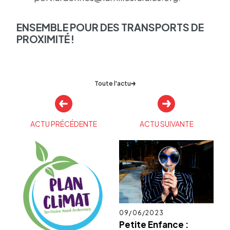
ENSEMBLE POUR DES TRANS­PORTS DE
PROXI­MITÉ !
Toute l'actu
Autres
actualités
ACTU PRÉCÉDENTE
ACTU SUIVANTE
Publié
09/06/2023
le
Petite Enfance :