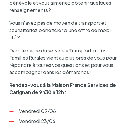
béné­vole et vous aime­riez obte­nir quelques
rensei­gne­ments ?
Vous n’avez pas de moyen de trans­port et
souhai­te­riez béné­fi­cier d’une offre de mobi­
lité ?
Dans le cadre du service « Trans­port’­moi »,
Familles Rurales vient au plus près de vous pour
répondre à toutes vos ques­tions et pour vous
accom­pa­gner dans les démarches !
Rendez-vous à la Maison France Services de
Cari­gnan de 9h30 à 12h :
Vendredi 09/06
Vendredi 23/06