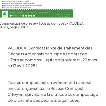
Communiqué de presse - Tous au compost - VALODEA
Comm
2025_page-0001
202
VALO­DEA, Syndi­cat Mixte de Trai­te­ment des
Déchets Arden­nais parti­cipe à l’opé­ra­tion
« Tous au compost » qui se dérou­lera du 29 mars
au 13 avril 2025 !
Tous au compost est un évène­ment natio­nal
annuel, orga­nisé par le Réseau Compost
Citoyen, qui valo­rise la pratique du compos­tage
de proxi­mité des déchets orga­niques.