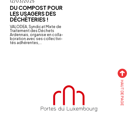
Publié
12/03/2025
le
DU COMPOST POUR
LES USAGERS DES
DÉCHÈTERIES !
VALO­DEA, Syndi­cat Mixte de
Trai­te­ment des Déchets
Arden­nais, orga­nise en colla­
bo­ra­tion avec ses collec­ti­vi­
tés adhé­rentes,...
HAUT DE PAGE
Accueil