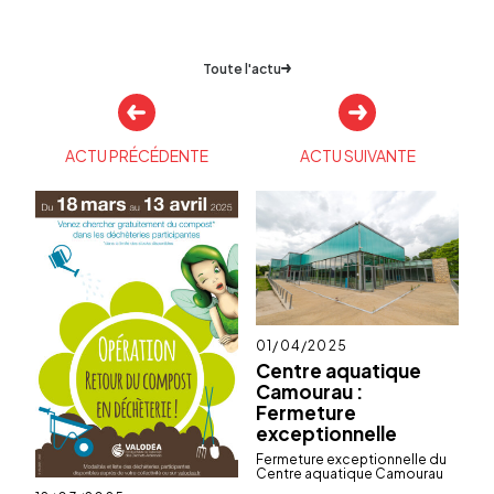
Toute l'actu
Autres
actualités
ACTU PRÉCÉDENTE
ACTU SUIVANTE
Publié
01/04/2025
le
Centre aquatique
Camourau :
Fermeture
exceptionnelle
Ferme­ture excep­tion­nelle du
Centre aqua­tique Camou­rau