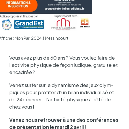
Affiche : Mon Pari 2024 à Messincourt
Affi
Vous avez plus de 60 ans ? Vous voulez faire de
l’ac­ti­vité physique de façon ludique, gratuite et
enca­drée ?
Venez surfer sur le dyna­misme des jeux olym­
piques pour profi­ter d’un bilan indi­vi­dua­lisé et
de 24 séances d’ac­ti­vité physique à côté de
chez vous !
Venez nous retrou­ver à une des confé­rences
de présen­ta­tion le mardi 2 avril !