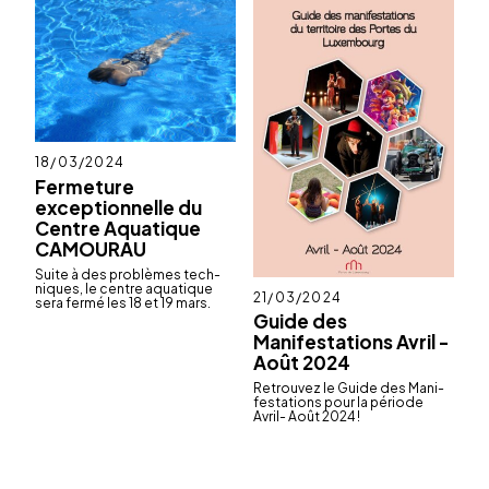
Publié
18/03/2024
le
Fermeture
exceptionnelle du
Centre Aquatique
CAMOURAU
Suite à des problèmes tech­
niques, le centre aqua­tique
Publié
21/03/2024
sera fermé les 18 et 19 mars.
le
Guide des
Manifestations Avril -
Août 2024
Retrou­vez le Guide des Mani­
fes­ta­tions pour la période
Avril- Août 2024 !