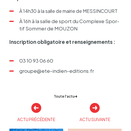
À 14h30 à la salle de mairie de MESSIN­COURT
À 16h à la salle de sport du Complexe Spor­
tif Sommer de MOUZON
Inscrip­tion obli­ga­toire et rensei­gne­ments :
03 10 93 06 60
grou­pe@ete-indien-editions.fr
Toute l'actu
Autres
actualités
ACTU PRÉCÉDENTE
ACTU SUIVANTE