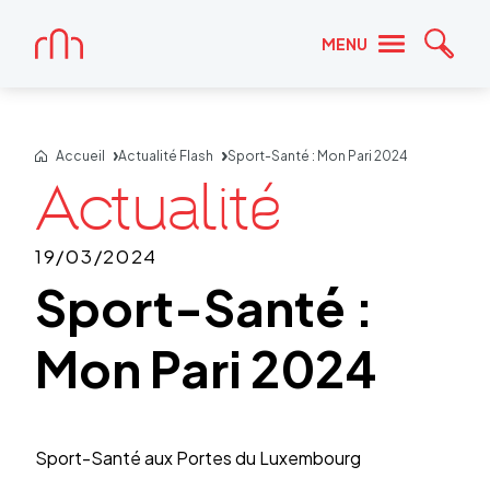
Accueil
MENU
Reche
Accueil
Actualité Flash
Sport-Santé : Mon Pari 2024
19/03/2024
Sport-Santé :
Mon Pari 2024
Sport-Santé aux Portes du Luxem­bourg