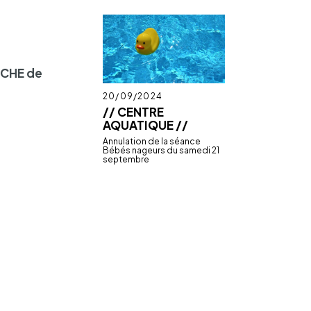
CHE de
Publié
20/09/2024
le
// CENTRE
AQUATIQUE //
Annu­la­tion de la séance
Bébés nageurs du samedi 21
septembre