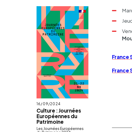
Mard
Jeud
Vend
Mo
France 
France 
Publié
16/09/2024
le
Culture : Journées
Européennes du
Patrimoine
Les Jour­nées Euro­péennes