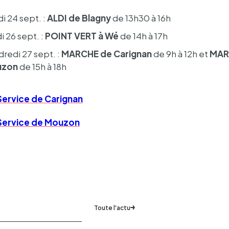
i 24 sept. :
ALDI de Blagny
de 13h30 à 16h
i 26 sept. :
POINT VERT à Wé
de 14h à 17h
redi 27 sept. :
MARCHE de Cari­gnan
de 9h à 12h et
MAR
uzon
de 15h à 18h
Service de Cari­gnan
Service de Mouzon
Toute l'actu