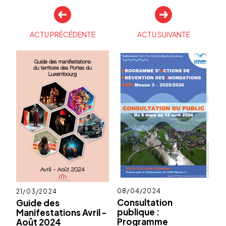
Autres
actualités
ACTU PRÉCÉDENTE
ACTU SUIVANTE
Publié
08/04/2024
Publié
21/03/2024
le
le
Consultation
Guide des
publique :
Manifestations Avril -
Programme
Août 2024