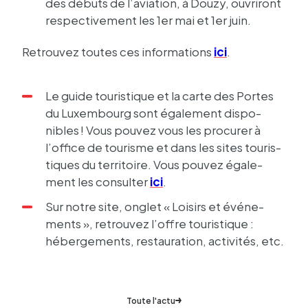
des débuts de l’avia­tion, à Douzy, ouvri­ront
respec­ti­ve­ment les 1er mai et 1er juin.
Retrou­vez toutes ces infor­ma­tions
ici
.
Le guide touris­tique et la carte des Portes
du Luxem­bourg sont égale­ment dispo­
nibles ! Vous pouvez vous les procu­rer à
l’office de tourisme et dans les sites touris­
tiques du terri­toire. Vous pouvez égale­
ment les consul­ter
ici
.
Sur notre site, onglet « Loisirs et événe­
ments », retrou­vez l’offre touris­tique :
héber­ge­ments, restau­ra­tion, acti­vi­tés, etc.
Toute l'actu