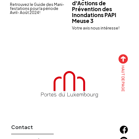
d'Actions de
Retrou­vez le Guide des Mani­
Prévention des
fes­ta­tions pour la période
Avril- Août 2024 !
Inondations PAPI
Meuse 3
Votre avis nous inté­resse !
HAUT DE PAGE
Accueil
Contact
Facebo