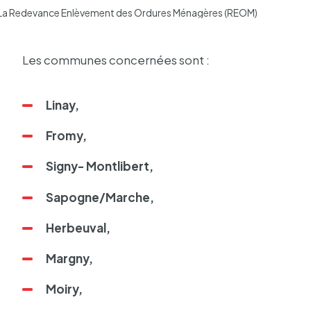
La Redevance Enlèvement des Ordures Ménagères (REOM)
Les communes concer­nées sont :
Linay,
Fromy,
Signy- Mont­li­bert,
Sapogne/Marche,
Herbeu­val,
Margny,
Moiry,