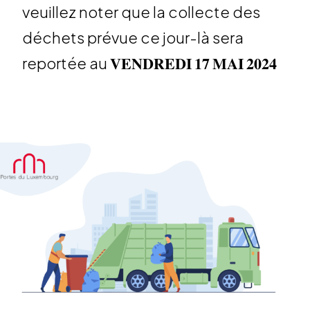
veuillez noter que la collecte des
déchets prévue ce jour-là sera
repor­tée au 𝐕𝐄𝐍𝐃𝐑𝐄𝐃𝐈 𝟏𝟕 𝐌𝐀𝐈 𝟐𝟎𝟐𝟒