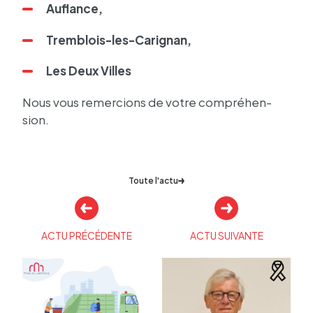
Auflance,
Trem­blois-les-Cari­gnan,
Les Deux Villes
Nous vous remer­cions de votre compré­hen­
sion.
Toute l'actu
Autres
actualités
ACTU PRÉCÉDENTE
ACTU SUIVANTE