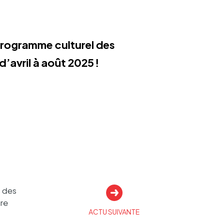
programme cultu­rel des
’avril à août 2025 !
e des
re
ACTU SUIVANTE