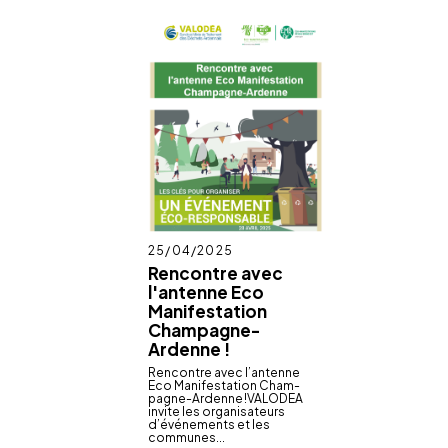
Publié
25/04/2025
le
Rencontre avec
l'antenne Eco
Manifestation
Champagne-
Ardenne !
Rencontre avec l’antenne
Eco Mani­fes­ta­tion Cham­
pagne-Ardenne !VALO­DEA
invite les orga­ni­sa­teurs
d’événe­ments et les
communes...