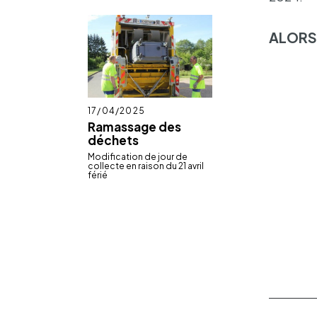
ALORS 
Publié
17/04/2025
le
Ramassage des
déchets
Modi­fi­ca­tion de jour de
collecte en raison du 21 avril
férié