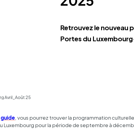
2025
Retrou­vez le nouveau 
Portes du Luxem­bourg d
rg Avril_Août 25
 guide
, vous pour­rez trou­ver la program­ma­tion cultu­rell
du Luxem­bourg pour la période de septembre à décemb