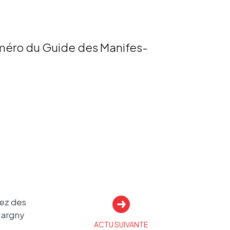
uméro du Guide des Mani­fes­
vez des
Margny
ACTU SUIVANTE