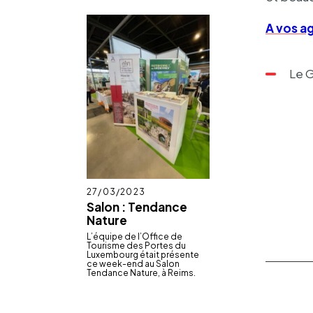
A vos a
Le G
Publié
27/03/2023
le
Salon : Tendance
Nature
L’équipe de l’Of­fice de
Tourisme des Portes du
Luxem­bourg était présente
ce week-end au Salon
Tendance Nature, à Reims.