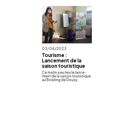
Publié
03/04/2023
le
Tourisme :
Lancement de la
saison touristique
Ce matin a eu lieu le lance­
ment de la saison touris­tique
au Bowling de Douzy.