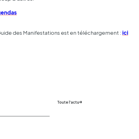
gen­das
uide des Mani­fes­ta­tions est en télé­char­ge­ment :
ici
Toute l'actu