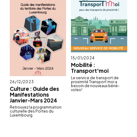
Publié
15/01/2024
le
Mobilité :
Transport'moi
Le service de trans­port de
Publié
26/12/2023
proxi­mité Trans­port’­moi a
le
besoin de nouveaux béné­
Culture : Guide des
voles !
Manifestations
Janvier-Mars 2024
Retrou­vez la program­ma­tion
cultu­relle des Portes du
Luxem­bourg.