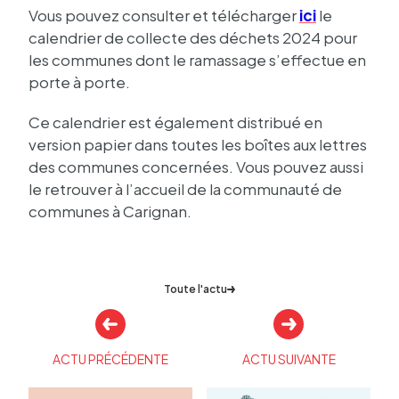
Vous pouvez consul­ter et télé­char­ger
ici
le
calen­drier de collecte des déchets 2024 pour
les communes dont le ramas­sage s’ef­fec­tue en
porte à porte.
Ce calen­drier est égale­ment distri­bué en
version papier dans toutes les boîtes aux lettres
des communes concer­nées. Vous pouvez aussi
le retrou­ver à l’ac­cueil de la commu­nauté de
communes à Cari­gnan.
Toute l'actu
Autres
actualités
ACTU PRÉCÉDENTE
ACTU SUIVANTE