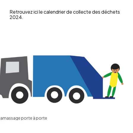
Retrou­vez ici le calen­drier de collecte des déchets
2024.
ramassage porte à porte