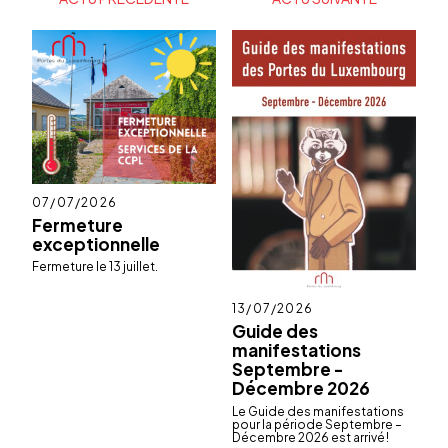
Publié
07/07/2026
le
Fermeture
exceptionnelle
Ferme­ture le 13 juillet.
Publié
13/07/2026
le
Guide des
manifestations
Septembre -
Décembre 2026
Le Guide des mani­fes­ta­tions
pour la période Septembre –
Décembre 2026 est arrivé !