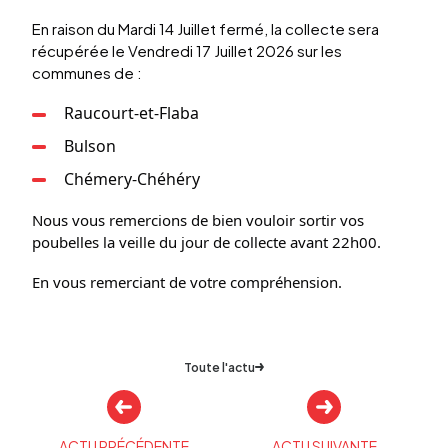
En raison du Mardi 14 Juillet fermé, la collecte sera 
récu­pé­rée le Vendredi 17 Juillet 2026 sur les 
communes de : 
Raucourt-et-Flaba
Bulson
Chémery-Chéhéry
Nous vous remer­cions de bien vouloir sortir vos 
poubelles la veille du jour de collecte avant 22h00.
En vous remer­ciant de votre compré­hen­sion.
Toute l'actu
Autres
actualités
ACTU PRÉCÉDENTE
ACTU SUIVANTE