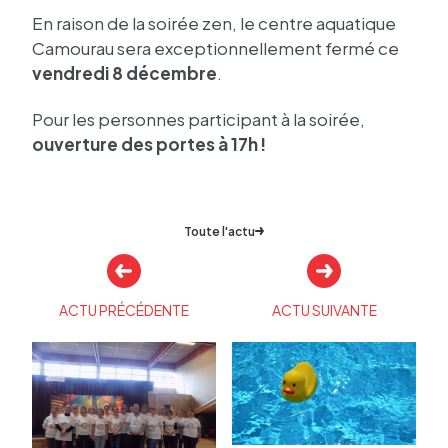
En raison de la soirée zen, le centre aqua­tique
Camou­rau sera excep­tion­nel­le­ment fermé ce
vendredi 8 décembre
.
Pour les personnes parti­ci­pant à la soirée,
ouver­ture des portes à 17h
!
Toute l'actu
Autres
actualités
ACTU PRÉCÉDENTE
ACTU SUIVANTE