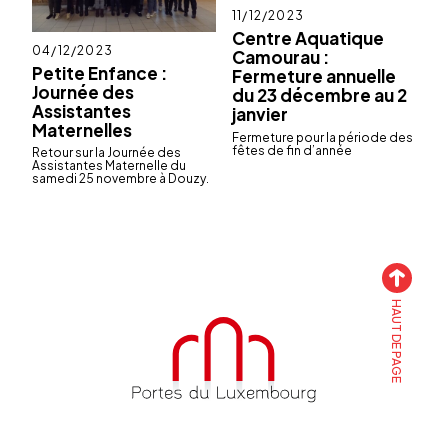
Publié
11/12/2023
le
Centre Aquatique
Publié
04/12/2023
Camourau :
le
Petite Enfance :
Fermeture annuelle
Journée des
du 23 décembre au 2
Assistantes
janvier
Maternelles
Ferme­ture pour la période des
fêtes de fin d’an­née
Retour sur la Jour­née des
Assis­tantes Mater­nelle du
samedi 25 novembre à Douzy.
HAUT DE PAGE
Accueil