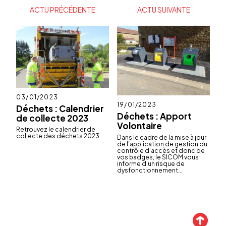
actualités
ACTU PRÉCÉDENTE
ACTU SUIVANTE
Publié
03/01/2023
le
Publié
19/01/2023
Déchets : Calendrier
le
Déchets : Apport
de collecte 2023
Volontaire
Retrou­vez le calen­drier de
collecte des déchets 2023
Dans le cadre de la mise à jour
de l’ap­pli­ca­tion de gestion du
contrôle d’ac­cès et donc de
vos badges, le SICOM vous
informe d’un risque de
dysfonc­tion­ne­ment...