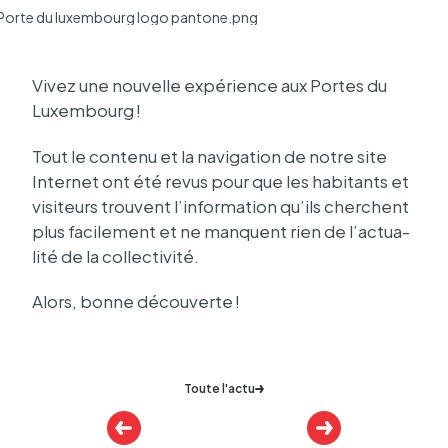
Porte du luxembourg logo pantone.png
Vivez une nouvelle expé­rience aux Portes du
Luxem­bourg !
Tout le contenu et la navi­ga­tion de notre site
Inter­net ont été revus pour que les habi­tants et
visi­teurs trouvent l’in­for­ma­tion qu’ils cherchent
plus faci­le­ment et ne manquent rien de l’ac­tua­
lité de la collec­ti­vité.
Alors, bonne décou­verte !
Toute l'actu
Autres