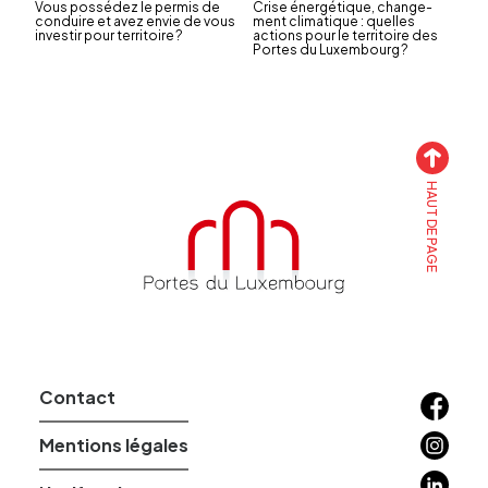
Vous possé­dez le permis de
Crise éner­gé­tique, chan­ge­
conduire et avez envie de vous
ment clima­tique : quelles
inves­tir pour terri­toire ?
actions pour le terri­toire des
Portes du Luxem­bourg ?
HAUT DE PAGE
Accueil
Contact
Facebo
Instagr
Mentions légales
Linkedin