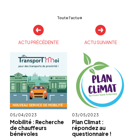
Toute l'actu
Autres
actualités
ACTU PRÉCÉDENTE
ACTU SUIVANTE
Publié
05/04/2023
Publié
03/05/2023
le
le
Mobilité : Recherche
Plan Climat :
de chauffeurs
répondez au
bénévoles
questionnaire !