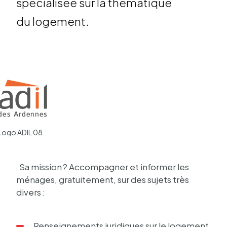
spécia­li­sée sur la théma­tique
du
loge­ment
.
Logo ADIL 08
Sa mission ? Accom­pa­gner et infor­mer les
ménages, gratui­te­ment, sur des sujets très
divers :
Rensei­gne­ments juri­diques sur le loge­ment