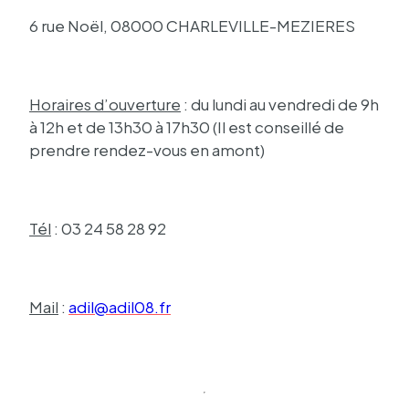
6 rue Noël, 08000 CHAR­LE­VILLE-MEZIERES
Horaires d’ou­ver­ture
: du lundi au vendredi de 9h
à 12h et de 13h30 à 17h30 (Il est conseillé de
prendre rendez-vous en amont)
Tél
: 03 24 58 28 92
Mail
:
adil@a­dil08.fr