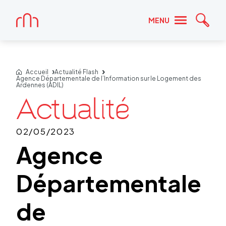
Accueil
MENU
Reche
Accueil
Actualité Flash
Agence Départementale de l’Information sur le Logement des
Ardennes (ADIL)
02/05/2023
Agence
Départementale
de