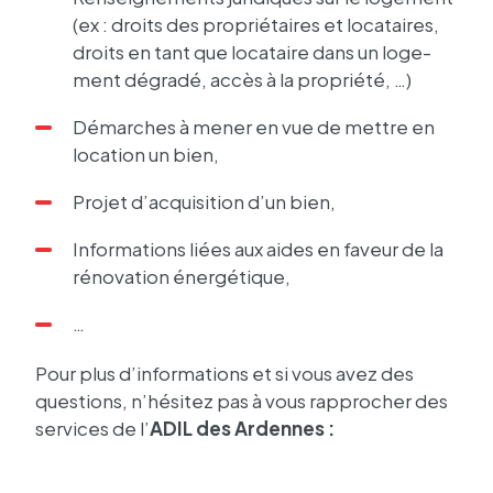
(ex : droits des proprié­taires et loca­taires,
droits en tant que loca­taire dans un loge­
ment dégradé, accès à la propriété, …)
Démarches à mener en vue de mettre en
loca­tion un bien,
Projet d’ac­qui­si­tion d’un bien,
Infor­ma­tions liées aux aides en faveur de la
réno­va­tion éner­gé­tique,
…
Pour plus d’in­for­ma­tions et si vous avez des
ques­tions, n’hé­si­tez pas à vous rappro­cher des
services de l’
ADIL des Ardennes :